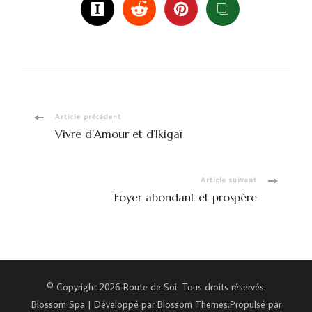
Navigation
Article précédent
Vivre d’Amour et d’Ikigaï
d'article
Article suivant
Foyer abondant et prospère
© Copyright 2026
Route de Soi
. Tous droits réservés.
Blossom Spa | Développé par
Blossom Themes
.Propulsé par