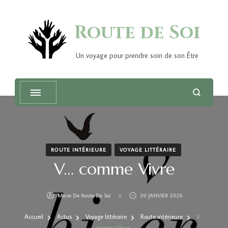
Route de Soi
Un voyage pour prendre soin de son Être
ROUTE INTÉRIEURE
VOYAGE LITTÉRAIRE
V… comme Vivre
Marie De Route De Soi
30 JANVIER 2026
Accueil
Actus
Voyage littéraire
Route intérieure
V…
comme Vivre