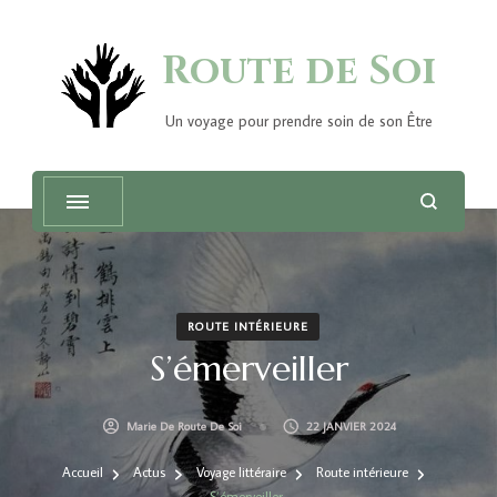
Route de Soi
Un voyage pour prendre soin de son Être
ROUTE INTÉRIEURE
S’émerveiller
Marie De Route De Soi
22 JANVIER 2024
Accueil
Actus
Voyage littéraire
Route intérieure
S’émerveiller