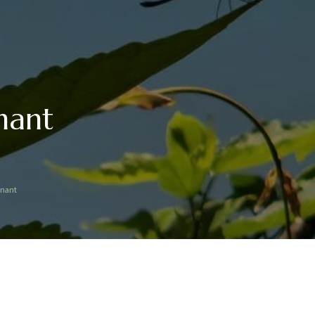
enant
enant