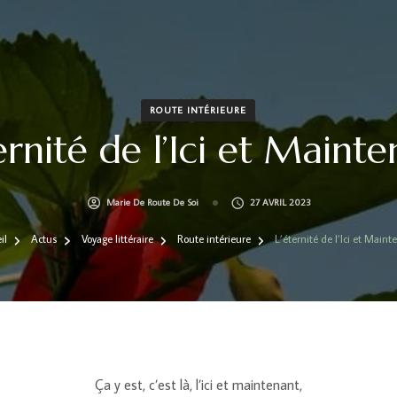
ROUTE INTÉRIEURE
ernité de l’Ici et Maint
Marie De Route De Soi
27 AVRIL 2023
il
Actus
Voyage littéraire
Route intérieure
L’éternité de l’Ici et Maint
Ça y est, c’est là, l’ici et maintenant,