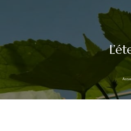
L’ét
Accue